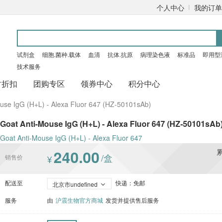
个人中心
我的订单
试剂盒
细胞.菌种.载体
血清
抗体.抗原
病理染色液
标准品
即用型
技术服务
时折扣
团购专区
领券中心
积分中心
use IgG (H+L) - Alexa Fluor 647 (HZ-50101sAb)
Goat Anti-Mouse IgG (H+L) - Alexa Fluor 647 (HZ-50101sAb
Goat Anti-Mouse IgG (H+L) - Alexa Fluor 647
240.00
/盒
销售价
¥
配送至
快递：免邮
北京市undefined
服务
由
沪震生物官方商城
发货并提供售后服务