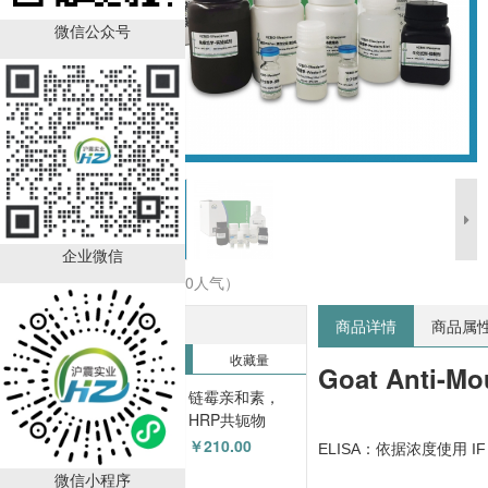
微信公众号
企业微信
收藏商品（0人气）
热销排行榜
商品详情
商品属
销售量
收藏量
Goat Anti-Mou
链霉亲和素，
HRP共轭物
(HZ-50001sAb)
￥210.00
ELISA：依据浓度使用 IF：1/
微信小程序