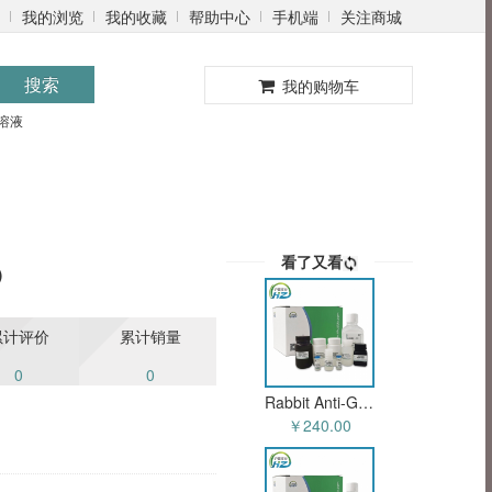
我的浏览
我的收藏
帮助中心
手机端
关注商城
0
搜索
我的购物车
溶液
看了又看
)
累计评价
累计销量
0
0
Rabbit Anti-Goat IgG (H+L) - Alexa Fluor 647 (HZ-50103sAb)
￥240.00