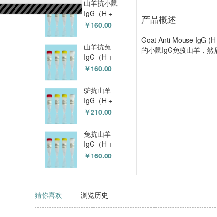
山羊抗小鼠
IgG（H +
产品概述
L），HRP共轭
￥160.00
标签 (HZ-
Goat Anti-Mouse 
50002sAb)
山羊抗兔
的小鼠IgG免疫山羊，
IgG（H +
L），HRP共轭
￥160.00
物 (HZ-
50003sAb)
驴抗山羊
IgG（H +
L），HRP共轭
￥210.00
物 (HZ-
50004sAb)
兔抗山羊
IgG（H +
L），HRP共轭
￥160.00
标签 (HZ-
50005sAb)
猜你喜欢
浏览历史