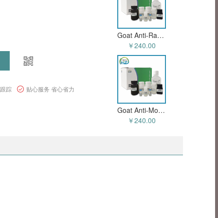
Goat Anti-Rabbit IgG (H+L) - Alexa Fluor 647 (HZ-50102sAb)
￥240.00
程跟踪
贴心服务 省心省力
Goat Anti-Mouse IgG (H+L) - Alexa Fluor 647 (HZ-50101sAb)
￥240.00