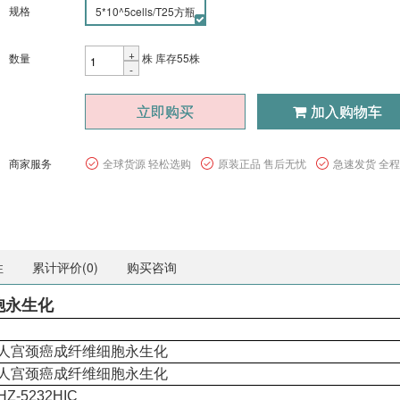
规格
5*10^5cells/T25方瓶
+
数量
株
库存55株
-
立即购买
加入购物车
商家服务
全球货源 轻松选购
原装正品 售后无忧
急速发货 全
性
累计评价(
0
)
购买咨询
胞永生化
人宫颈癌成纤维细胞永生化
人宫颈癌成纤维细胞永生化
HZ-5232HIC