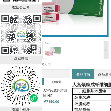
微信公众号
企业微信
收藏商品（0人气）
热销排行榜
商品详情
商品属
销售量
收藏量
人宫颈癌成纤维细
人宫颈成纤维细
一、细胞基本属性
胞 HZ-
细胞名称
5054HPC
￥7150.00
细胞别称
微信小程序
商品货号