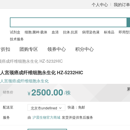
个人中心
我的订单
试剂盒
细胞.菌种.载体
血清
抗体.抗原
病理染色液
标准品
即用型
技术服务
时折扣
团购专区
领券中心
积分中心
癌成纤维细胞永生化 HZ-5232HIC
人宫颈癌成纤维细胞永生化 HZ-5232HIC
人宫颈癌成纤维细胞永生化
2500.00
/株
销售价
¥
配送至
快递：免邮
北京市undefined
服务
由
沪震生物官方商城
发货并提供售后服务