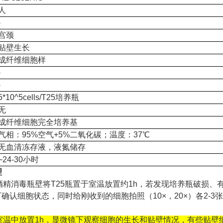
人
-
宫颈
贴壁生长
成纤维细胞样
-
-
5*10^5cells/T25培养瓶
无
成纤维细胞完全培养基
气相：95%空气+5%二氧化碳；温度：37℃
无血清冻存液，液氮储存
~24-30小时
理
5%酒精消毒瓶壁将T25瓶置于室温放置约1h，若发现培养瓶破
微镜下确认细胞状态，同时给刚收到的细胞拍照（10×，20×）各2
室温中放置1h，显微镜下观察细胞的生长和贴壁情况，有些贴壁