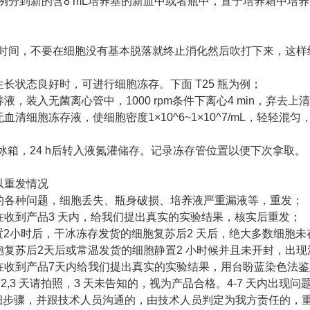
2比例分到新的含8 mL培养基的新皿中或者瓶中，置于培养箱中培
：
握时间，不要在细胞没有基本脱落就终止消化然后吹打下来，这样
生长状态良好时，可进行细胞冻存。下面 T25 瓶为例；
养液，装入无菌离心管中，1000 rpm条件下离心4 min，弃去
无血清细胞冻存液，使细胞密度1×10^6~1×10^7/mL，轻轻
0℃冰箱，24 h后转入液氮灌储存。记录冻存管位置以便下次拿取。
以重发情况
遇的各种问题，细胞丢失、瓶身破损、培养液严重漏液等，重发；
请在收到产品3 天内，给我们提出真实的实验结果，核实后重发；
静置2小时后，干冰冻存发货的细胞复苏后2 天后，绝大多数细
细胞复苏后2天后或常温发货的细胞静置2 小时候并且未开封，出
请在收到产品7天内给我们提出真实的实验结果，用台盼蓝染色法
第2,3 天请拍照，3 天未告知的，视为产品合格。4-7 天内出
细步骤，并跟技术人员沟通的，由技术人员判定为我方责任的，