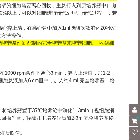
贴壁的细胞需要离心回收，重悬打入到原培养瓶中）,加
-80%以上，可以对细胞进行传代处理。传代过程中，若
离心弃上清，在离心管中加入1ml胰酶吹散消化20秒左
代方法操作。
胞培养条件新配制的完全培养基来培养细胞。 收到细
00 rpm条件下离心3 min，弃去上清液，加1-2
悬液加入6 cm皿中，加入约4 mL完全培养基，培
细胞，将培养瓶置于37℃培养箱中消化1 -3min（视细胞消
操作台，轻敲几下培养瓶后加2-3ml完全培养基终
0
mL培养液后吹匀。