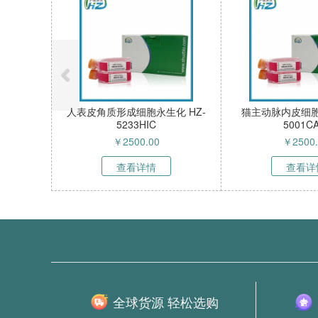
细胞永生化 HZ-
小鼠角质形成细胞永生化 HZ-
人鼻黏
184HIC
5113MIC
2500.00
￥
2500.00
看详情
查看详情
全球货源 轻松选购