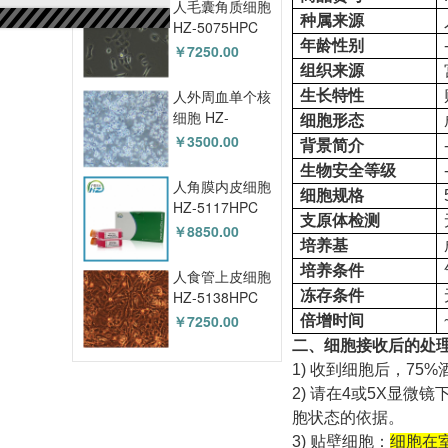
人毛囊角质细胞
种属来源
HZ-5075HPC
年龄性别
￥7250.00
组织来源
人外周血单个核
生长特性
细胞 HZ-
细胞形态
5096HPC
￥3500.00
背景简介
生物安全等级
人角膜内皮细胞
细胞规格
HZ-5117HPC
支原体检测
￥8850.00
培养基
培养条件
人食管上皮细胞
HZ-5138HPC
冻存条件
￥7250.00
倍增时间
二、细胞接收后的处
1) 收到细胞后，7
2) 请在4或5X显
胞状态的依据。
3) 贴壁细胞：
细胞在