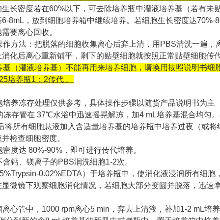
的生长密度若在60%以下，可去除培养瓶中灌液培养基（若有未
6-8mL，放到细胞培养箱中继续培养。若细胞生长密度达70%
胞需要离心回收。
落操作方法：把脱落的细胞收集离心后弃上清，用PBS清洗一遍，
止消化后离心重新铺平，剩下的贴壁细胞就按照正常贴壁细胞传
培养基（灌液培养基）不能再用来培养细胞，请换用按照说明书细
5培养瓶1：2传代 。
细胞培养冻存处理仅供参考，具体操作步骤以随货产品说明书为主
的冻存管在 37℃水浴中迅速摇晃解冻，加4 mL培养基混合均匀。在10
后将所有细胞悬液加入含适量培养基的培养瓶中培养过夜（或将细胞
液并检查细胞密度。
胞密度达 80%-90%，即可进行传代培养。
用不含钙、镁离子的PBS润洗细胞1-2次。
0.25%Trypsin-0.02%EDTA）于培养瓶中，使消化液浸润所有
显微镜下观察细胞消化情况，若细胞大部分变圆并脱落，迅速拿回
菌离心管中，1000 rpm离心5 min，弃去上清液，补加1-2 