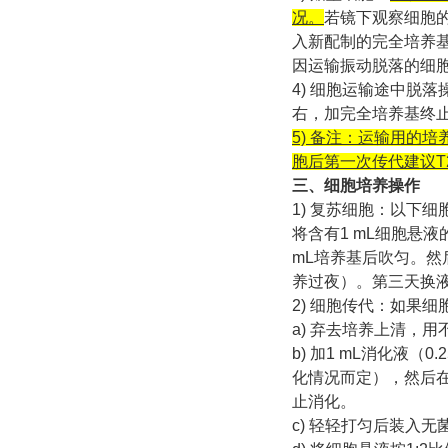
况。
若镜下观察细胞
入新配制的完全培养基
因运输振动脱落的细
4) 细胞运输途中脱
右，加完全培养基终
5) 备注：运输用的
胞后第一次传代建议T2
三、细胞培养操作
1) 复苏细胞：以下
将含有1 mL细胞悬液
mL培养基后吹匀。然
养过夜）。第三天换
2) 细胞传代：如果细
a) 弃去培养上清，
b) 加1 mL消化液（
化情况而定），然后在
止消化。
c) 轻轻打匀后装入无