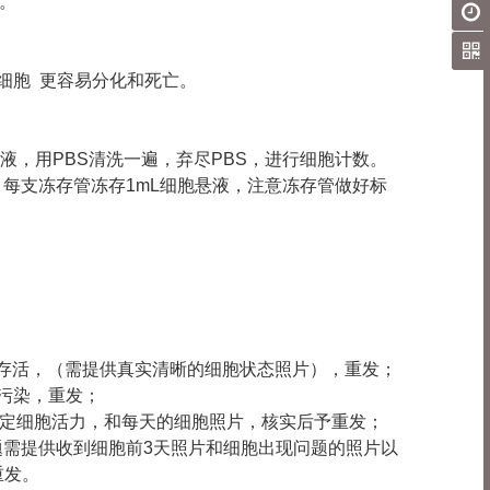
养。
细胞 更容易分化和死亡。
上清液，用PBS清洗一遍，弃尽PBS，进行细胞计数。
混匀，每支冻存管冻存1mL细胞悬液，注意冻存管做好标
胞未存活，（需提供真实清晰的细胞状态照片），重发；
现污染，重发；
鉴定细胞活力，和每天的细胞照片，核实后予重发；
现问题需提供收到细胞前3天照片和细胞出现问题的照片以
重发。