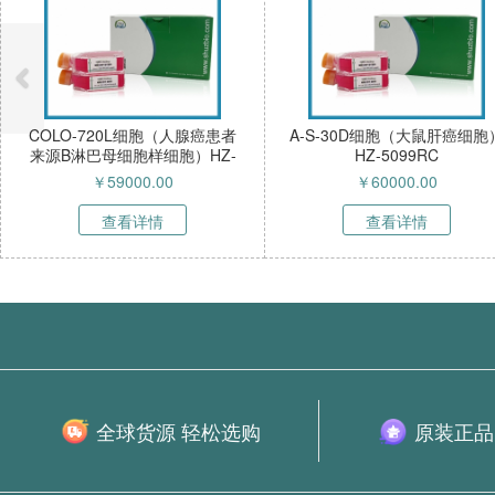
COLO-720L细胞（人腺癌患者
A-S-30D细胞（大鼠肝癌细胞
来源B淋巴母细胞样细胞）HZ-
HZ-5099RC
52268HC
￥
59000.00
￥
60000.00
查看详情
查看详情
全球货源 轻松选购
原装正品