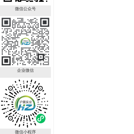
微信公众号
Boc-D-4-氯苯丙氨酸
CAS：57292-44-1
（HZ52015591）
￥392.00
已有
88
人购买
企业微信
DL-苯甘氨酸 CAS号：
2835-06-
5（HZ52000788）
￥150.00
微信小程序