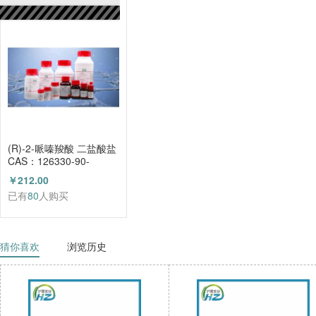
已有
80
人购买
(R)-2-哌嗪羧酸 二盐酸盐
CAS：126330-90-
3（HZ52003684）
￥212.00
已有
80
人购买
猜你喜欢
浏览历史