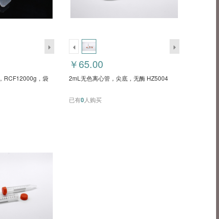
￥65.00
RCF12000g，袋
2mL无色离心管，尖底，无酶 HZ5004
已有
0
人购买