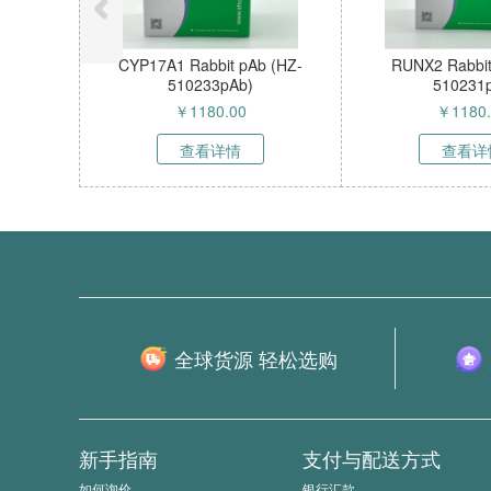
CYP17A1 Rabbit pAb (HZ-
RUNX2 Rabbit pAb H
510233pAb)
510231pAb
￥
1180.00
￥
1180.00
查看详情
查看详情
全球货源 轻松选购
新手指南
支付与配送方式
如何询价
银行汇款