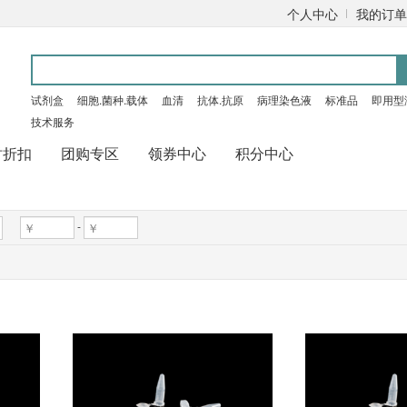
个人中心
我的订单
试剂盒
细胞.菌种.载体
血清
抗体.抗原
病理染色液
标准品
即用型
技术服务
时折扣
团购专区
领券中心
积分中心
-