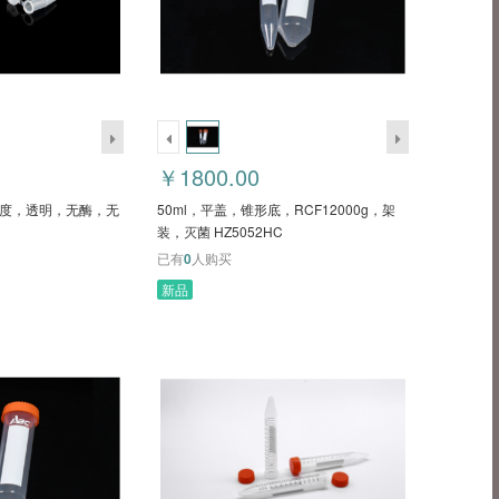
￥1800.00
带刻度，透明，无酶，无
50ml，平盖，锥形底，RCF12000g，架
装，灭菌 HZ5052HC
已有
0
人购买
新品