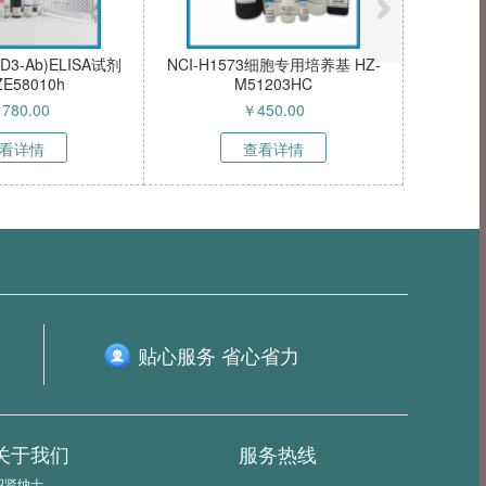
ELISA试剂
NCI-H1573细胞专用培养基 HZ-
MC-9细胞
0h
M51203HC
HZ-5
￥
450.00
￥
45
查看详情
查
贴心服务 省心省力
关于我们
服务热线
招贤纳士