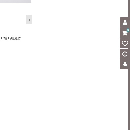
0
，无菌无酶袋装