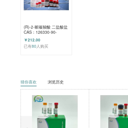
(R)-2-哌嗪羧酸 二盐酸盐
CAS：126330-90-
3（HZ52003684）
￥212.00
已有
80
人购买
猜你喜欢
浏览历史