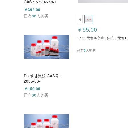
CAS：57292-44-1
（HZ52015591）
￥392.00
已有
88
人购买
￥55.00
1.5mL无色离心管，尖底，无酶 HZ
已有
0
人购买
DL-苯甘氨酸 CAS号：
2835-06-
5（HZ52000788）
￥150.00
已有
80
人购买