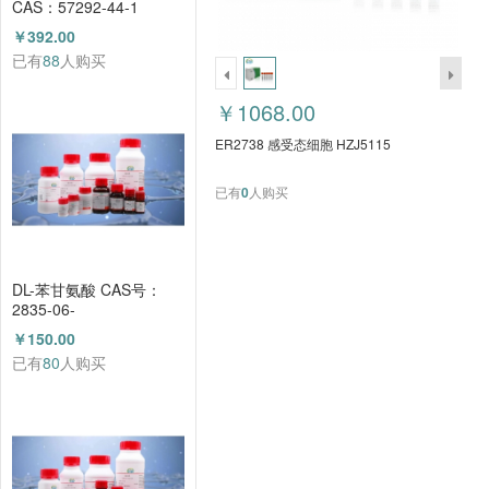
CAS：57292-44-1
（HZ52015591）
￥392.00
已有
88
人购买
￥1068.00
ER2738 感受态细胞 HZJ5115
已有
0
人购买
DL-苯甘氨酸 CAS号：
2835-06-
5（HZ52000788）
￥150.00
已有
80
人购买