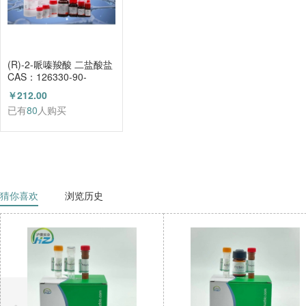
(R)-2-哌嗪羧酸 二盐酸盐
CAS：126330-90-
3（HZ52003684）
￥212.00
已有
80
人购买
猜你喜欢
浏览历史