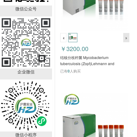
SMD1168 毕赤酵母
HZJ5033
微信公众号
￥1068.00
已有
0
人购买
￥3200.00
结核分枝杆菌 Mycobacterium
tuberculosis (Zopf)Lehmann and
Neumann H37Ra HZJ5132
已有
0
人购买
企业微信
Stbl2 感受态细胞
HZJ5118
￥1068.00
已有
0
人购买
微信小程序