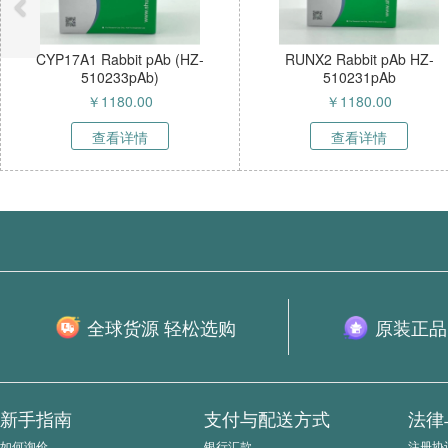
7A1 Rabbit pAb (HZ-
RUNX2 Rabbit pAb HZ-
人
510233pAb)
510231pAb
￥
1180.00
￥
1180.00
查看详情
查看详情
全球货源 轻松选购
原装正品
新手指南
支付与配送方式
法律
如何询价
银行汇款
注册协