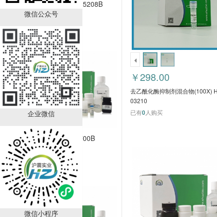
Tariquidar hz-5208B
微信公众号
￥790.00
已有
0
人购买
￥298.00
去乙酰化酶抑制剂混合物(100X) H
03210
已有
0
人购买
企业微信
10Panx hz-5700B
￥1800.00
已有
0
人购买
微信小程序