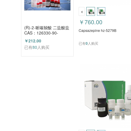
￥760.00
(R)-2-哌嗪羧酸 二盐酸盐
Capsazepine hz-5279B
CAS：126330-90-
3（HZ52003684）
￥212.00
已有
0
人购买
已有
80
人购买