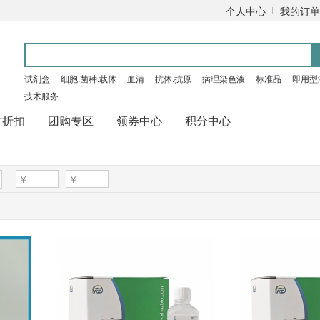
个人中心
我的订单
试剂盒
细胞.菌种.载体
血清
抗体.抗原
病理染色液
标准品
即用型
技术服务
时折扣
团购专区
领券中心
积分中心
-