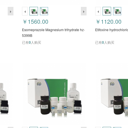
￥1560.00
￥1120.00
Esomeprazole Magnesium trihydrate hz-
Etifoxine hydrochlor
5399B
已有
0
人购买
已有
0
人购买