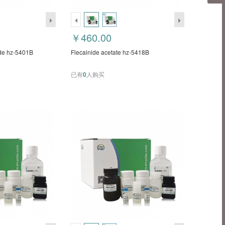
￥460.00
ide hz-5401B
Flecainide acetate hz-5418B
已有
0
人购买