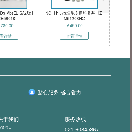
-1细胞（人胆管癌细胞）
NIH/3T3-RFP-FAP细胞（稳定
HZ-51837HC
表达红色荧光蛋白与成纤维细胞
型
激活蛋白α小鼠胚胎成纤维细
￥
5800.00
￥
40000.00
胞）HZ-5031MC-R-SE（询
价）
查看详情
查看详情
贴心服务 省心省力
关于我们
服务热线
招贤纳士
021-60345367