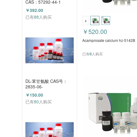
CAS：57292-44-1
（HZ52015591）
￥392.00
已有
88
人购买
￥520.00
Acamprosate calcium hz-5142B
已有
0
人购买
DL-苯甘氨酸 CAS号：
2835-06-
5（HZ52000788）
￥150.00
已有
80
人购买