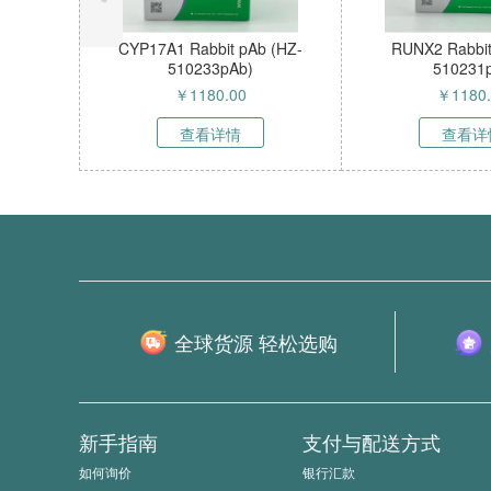
Ab)ELISA试剂
NCI-H1573细胞专用培养基 HZ-
MC-9细
8010h
M51203HC
HZ
.00
￥
450.00
详情
查看详情
全球货源 轻松选购
新手指南
支付与配送方式
如何询价
银行汇款