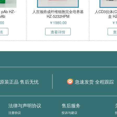
胞（小鼠肥大细胞）
phospho-PPAR alpha (Ser12)
TFK
-51121MC
Rabbit pAb HZ-510230pAb
￥
4500.00
￥
1280.00
查看详情
查看详情
原装正品 售后无忧
急速发货 全程跟踪
法律与声明协议
售后服务
注册协议
投诉与建议