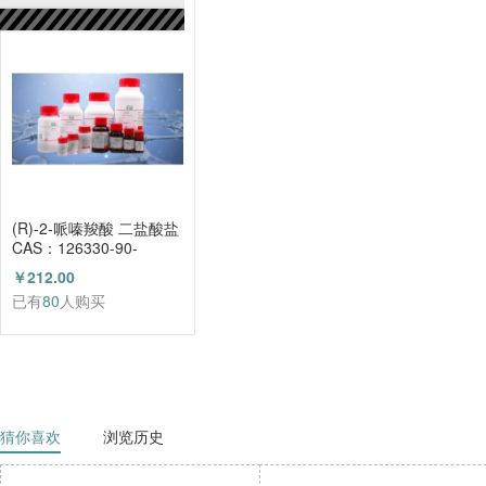
已有
80
人购买
(R)-2-哌嗪羧酸 二盐酸盐
CAS：126330-90-
3（HZ52003684）
￥212.00
已有
80
人购买
猜你喜欢
浏览历史