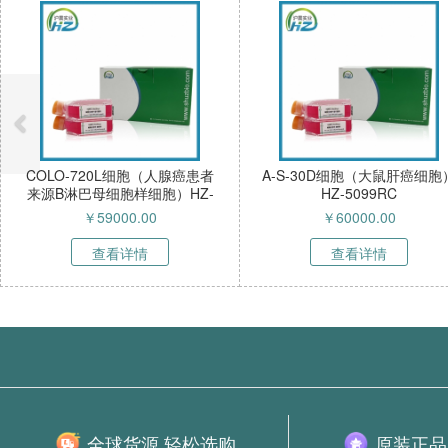
COLO-720L细胞（人腺癌患者
A-S-30D细胞（大鼠肝癌细胞
来源B淋巴母细胞样细胞）HZ-
HZ-5099RC
52268HC
￥
59000.00
￥
60000.00
查看详情
查看详情
全球货源 轻松选购
原装正品