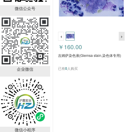
微信公众号
Boc-D-4-氯苯丙氨酸
CAS：57292-44-1
（HZ52015591）
￥392.00
￥160.00
已有
88
人购买
吉姆萨染色液(Giemsa stain,染色体专用)
已有
0
人购买
企业微信
DL-苯甘氨酸 CAS号：
2835-06-
5（HZ52000788）
￥150.00
微信小程序