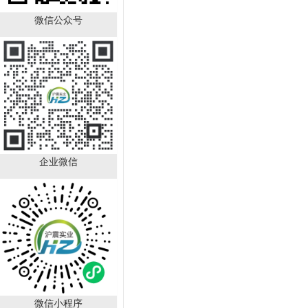
微信公众号
Boc-D-4-氯苯丙氨酸
CAS：57292-44-1
（HZ52015591）
￥392.00
已有
88
人购买
企业微信
DL-苯甘氨酸 CAS号：
2835-06-
5（HZ52000788）
￥150.00
微信小程序