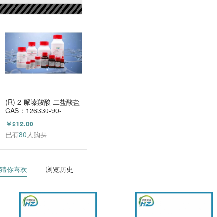
已有
80
人购买
(R)-2-哌嗪羧酸 二盐酸盐
CAS：126330-90-
3（HZ52003684）
￥212.00
已有
80
人购买
猜你喜欢
浏览历史