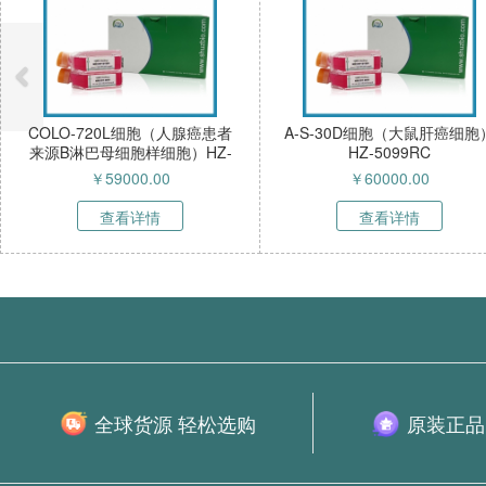
COLO-720L细胞（人腺癌患者
A-S-30D细胞（大鼠肝癌细胞
来源B淋巴母细胞样细胞）HZ-
HZ-5099RC
52268HC
￥
59000.00
￥
60000.00
查看详情
查看详情
全球货源 轻松选购
原装正品