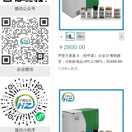
胰高血糖素(GCG)单克隆
抗体
微信公众号
￥634.00
已有
0
人购买
￥2800.00
芦荟大黄素-3-（羟甲基）-O-β-D-葡萄糖
苷；分析标准品,HPLC≥98%；50488-89-
6 HZB51110
已有
0
人购买
企业微信
Lowry法蛋白浓度测定试
剂盒 HZ0030
￥500.00
已有
0
人购买
微信小程序