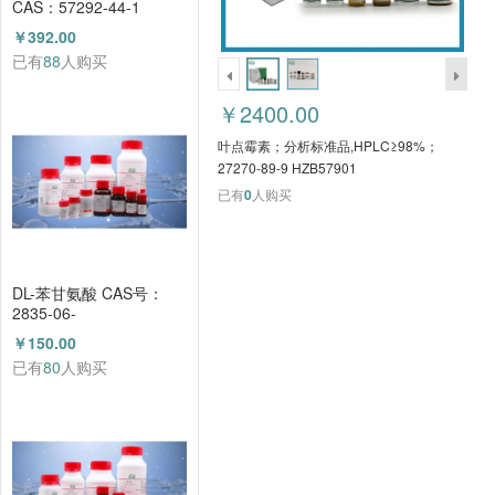
CAS：57292-44-1
（HZ52015591）
￥392.00
已有
88
人购买
￥2400.00
叶点霉素；分析标准品,HPLC≥98%；
27270-89-9 HZB57901
已有
0
人购买
DL-苯甘氨酸 CAS号：
2835-06-
5（HZ52000788）
￥150.00
已有
80
人购买