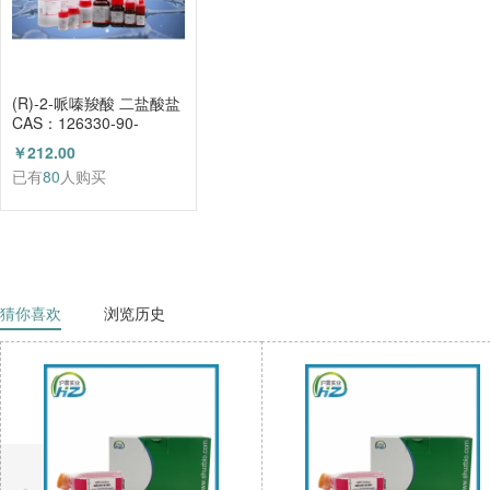
(R)-2-哌嗪羧酸 二盐酸盐
CAS：126330-90-
3（HZ52003684）
￥212.00
已有
80
人购买
猜你喜欢
浏览历史