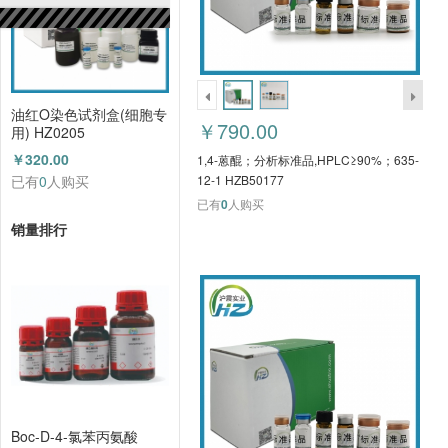
油红O染色试剂盒(细胞专
￥790.00
用) HZ0205
￥320.00
1,4-蒽醌；分析标准品,HPLC≥90%；635-
已有
0
人购买
12-1 HZB50177
已有
0
人购买
销量排行
Boc-D-4-氯苯丙氨酸