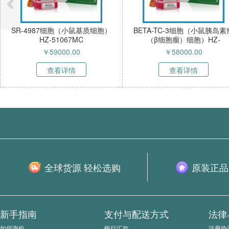
4987细胞（小鼠基质细胞）
BETA-TC-3细胞（小鼠胰岛素瘤
K
HZ-51067MC
（β细胞瘤）细胞）HZ-
51066MC
￥
59000.00
￥
58000.00
查看详情
查看详情
全球货源 轻松选购
原装正品
新手指南
支付与配送方式
法律
如何询价
银行汇款
注册协